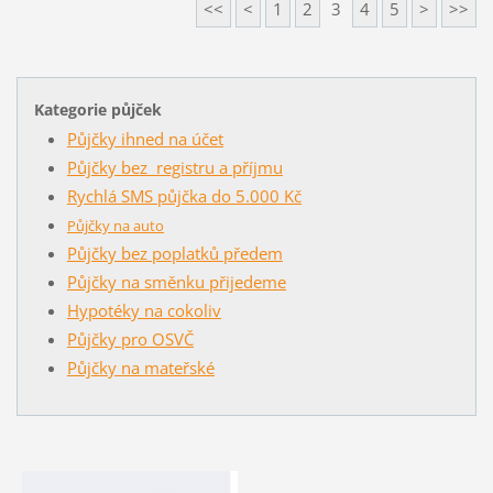
<<
<
1
2
3
4
5
>
>>
Kategorie půjček
Půjčky ihned na účet
Půjčky bez registru a příjmu
Rychlá SMS půjčka do 5.000 Kč
Půjčky na auto
Půjčky bez poplatků předem
Půjčky na směnku přijedeme
Hypotéky na cokoliv
Půjčky pro OSVČ
Půjčky na mateřské