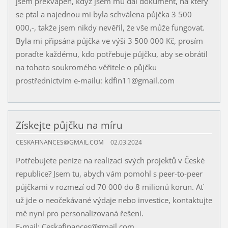
jsem překvapen, když jsem mu dal dokument, na který
se ptal a najednou mi byla schválena půjčka 3 500
000,-, takže jsem nikdy nevěřil, že vše může fungovat.
Byla mi připsána půjčka ve výši 3 500 000 Kč, prosím
poraďte každému, kdo potřebuje půjčku, aby se obrátil
na tohoto soukromého věřitele o půjčku
prostřednictvím e-mailu: kdfin11@gmail.com
Získejte půjčku na míru
CESKAFINANCES@GMAIL.COM
02.03.2024
Potřebujete peníze na realizaci svých projektů v České
republice? Jsem tu, abych vám pomohl s peer-to-peer
půjčkami v rozmezí od 70 000 do 8 milionů korun. Ať
už jde o neočekávané výdaje nebo investice, kontaktujte
mě nyní pro personalizovaná řešení.
E-mail: Ceskafinances@gmail.com