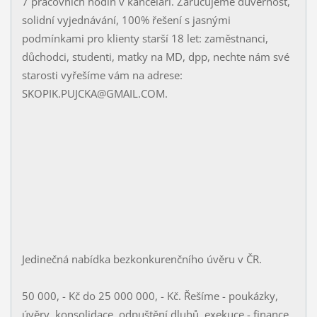
7 pracovních hodin v kanceláři. Zaručujeme důvěrnost,
solidní vyjednávání, 100% řešení s jasnými
podmínkami pro klienty starší 18 let: zaměstnanci,
důchodci, studenti, matky na MD, dpp, nechte nám své
starosti vyřešíme vám na adrese:
SKOPIK.PUJCKA@GMAIL.COM.
Jedinečná nabídka bezkonkurenčního úvěru v ČR.
50 000, - Kč do 25 000 000, - Kč. Řešíme - poukázky,
úvěry, konsolidace, odpuštění dluhů, exekuce - finance