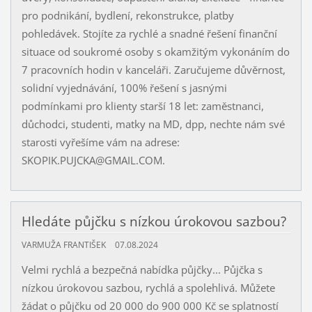
pro podnikání, bydlení, rekonstrukce, platby
pohledávek. Stojíte za rychlé a snadné řešení finanční
situace od soukromé osoby s okamžitým vykonáním do
7 pracovních hodin v kanceláři. Zaručujeme důvěrnost,
solidní vyjednávání, 100% řešení s jasnými
podmínkami pro klienty starší 18 let: zaměstnanci,
důchodci, studenti, matky na MD, dpp, nechte nám své
starosti vyřešíme vám na adrese:
SKOPIK.PUJCKA@GMAIL.COM.
Hledáte půjčku s nízkou úrokovou sazbou?
VARMUŽA FRANTIŠEK
07.08.2024
Velmi rychlá a bezpečná nabídka půjčky... Půjčka s
nízkou úrokovou sazbou, rychlá a spolehlivá. Můžete
žádat o půjčku od 20 000 do 900 000 Kč se splatností