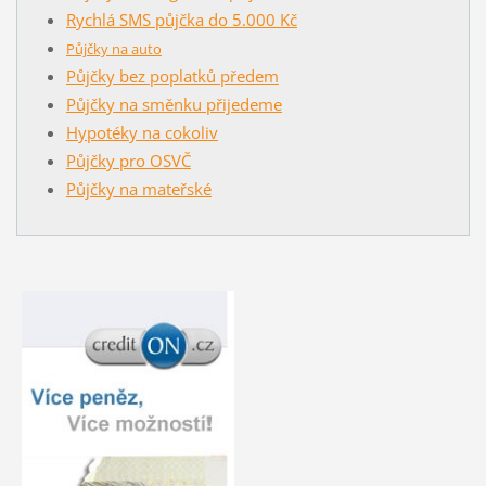
Rychlá SMS půjčka do 5.000 Kč
Půjčky na auto
Půjčky bez poplatků předem
Půjčky na směnku přijedeme
Hypotéky na cokoliv
Půjčky pro OSVČ
Půjčky na mateřské