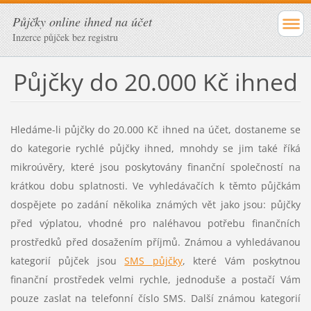
Půjčky online ihned na účet
Inzerce půjček bez registru
Půjčky do 20.000 Kč ihned
Hledáme-li půjčky do 20.000 Kč ihned na účet, dostaneme se
do kategorie rychlé půjčky ihned, mnohdy se jim také říká
mikroúvěry, které jsou poskytovány finanční společností na
krátkou dobu splatnosti. Ve vyhledávačích k těmto půjčkám
dospějete po zadání několika známých vět jako jsou: půjčky
před výplatou, vhodné pro naléhavou potřebu finančních
prostředků před dosažením příjmů. Známou a vyhledávanou
kat
egorií půjček
jsou
SMS půjčky
, které Vám poskytnou
finanční prostředek velmi rychle, jednoduše a postačí Vám
pouze zaslat na telefonní číslo SMS. Další známou kategorií