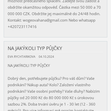
možnost předčasného splacení. Zadejte svou žádost a
obdržíte okamžitou odpověď. Částka mezi 50 000 a 70
000 000 CZK. Obdržíte jej maximálně do 24/48 hodin.
Kontakt: wogeovahana@gmail.com Nebo whatsapp
+420723117416
NA JAKÝKOLI TYP PŮJČKY
EVA RYCHTARIKOVA
04.10.2024
NA JAKÝKOLI TYP PŮJČKY
Dobrý den, potřebujete půjčku? Pro váš dům? Vaše
podnikání? Nákup auta? Kolo? Založení vlastního
podnikání? Vaše osobní potřeby? Vaše dluhy? Nabízím
půjčky od 20 000 Kč do 80 000 000 Kč s úrokovou
sazbou 2%. Doba trvání úvěru je 1 - 30 let (12 - 360
měsíců). Pro více informací mě prosím kontaktujte