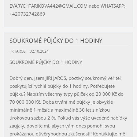
EVARYCHTARIKOVA442@GMAIL.COM nebo WHATSAPP:
+420732742869
SOUKROMÉ PŮJČKY DO 1 HODINY
JIRI JAROS
02.10.2024
SOUKROMÉ PŮJČKY DO 1 HODINY
Dobrý den, jsem JIRI JAROS, poctivý soukromý věřitel
poskytující rychlé půjčky do 1 hodiny. Potřebujete
půjčku? Nabízím všechny typy půjček od 20 000 Kč do
70 000 000 Kč. Doba trvání mé půjčky je obvykle
minimálně 1 měsíc a maximálně 30 let s nízkou
úrokovou sazbou 2 %. Pokud vás výše uvedené nabídky
zaujaly, dovolte mi, abych vám dnes pomohl svou
prokázanou důvěryhodnou zkušeností! Kontaktujte mě