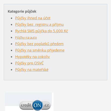
Kategorie půjček
Půjčky ihned na účet
Půjčky bez registru a příjmu
Rychlá SMS půjčka do 5.000 Kč
Půjčky na auto
Půjčky bez poplatků předem
Půjčky na směnku přijedeme
Hypotéky na cokoliv
Půjčky pro OSVČ
Půjčky na mateřské