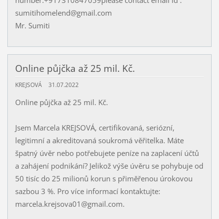
number:+917310847059please contact email id :
sumitihomelend@gmail.com
Mr. Sumiti
Online půjčka až 25 mil. Kč.
KREJSOVÁ
31.07.2022
Online půjčka až 25 mil. Kč.
Jsem Marcela KREJSOVÁ, certifikovaná, seriózní,
legitimní a akreditovaná soukromá věřitelka. Máte
špatný úvěr nebo potřebujete peníze na zaplacení účtů
a zahájení podnikání? Jelikož výše úvěru se pohybuje od
50 tisíc do 25 milionů korun s přiměřenou úrokovou
sazbou 3 %. Pro více informací kontaktujte:
marcela.krejsova01@gmail.com.