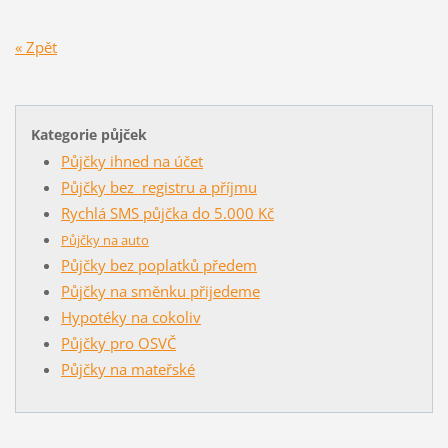
« Zpět
Kategorie půjček
Půjčky ihned na účet
Půjčky bez registru a příjmu
Rychlá SMS půjčka do 5.000 Kč
Půjčky na auto
Půjčky bez poplatků předem
Půjčky na směnku přijedeme
Hypotéky na cokoliv
Půjčky pro OSVČ
Půjčky na mateřské