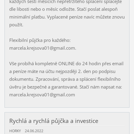
každých šesti měsících nepřetržitého splácení splácejte
dle libosti nebo o měsíc odložte. Stačí poslat alespoň
minimální platbu. Vyplacené peníze navíc můžete znovu
použít.
Flexibilní půjčka pro každého:
marcela.krejsova01@gmail.com.
Vše probíhá kompletně ONLINE do 24 hodin přes email
a peníze máte na účtu nejpozději 2. den po podpisu
dokumentu. Zpracování, správa a splácení flexibilního
úvěru je bezpečné a garantované. Stačí nám napsat na:
marcela.krejsova01@gmail.com
Rychlá a rychlá půjčka a investice
HORKY
24.06.2022