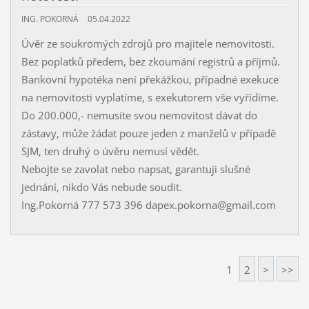
ING. POKORNÁ
05.04.2022
Úvěr ze soukromých zdrojů pro majitele nemovitosti.
Bez poplatků předem, bez zkoumání registrů a příjmů.
Bankovní hypotéka není překážkou, případné exekuce
na nemovitosti vyplatíme, s exekutorem vše vyřídíme.
Do 200.000,- nemusíte svou nemovitost dávat do
zástavy, může žádat pouze jeden z manželů v případě
SJM, ten druhý o úvěru nemusí vědět.
Nebojte se zavolat nebo napsat, garantuji slušné
jednání, nikdo Vás nebude soudit.
Ing.Pokorná 777 573 396 dapex.pokorna@gmail.com
1
2
>
>>