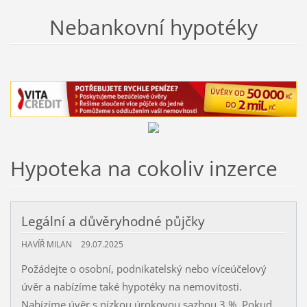
Nebankovní hypotéky
Hypoteka na cokoliv inzerce
Legální a důvěryhodné půjčky
HAVÍŘ MILAN
29.07.2025
Požádejte o osobní, podnikatelský nebo víceúčelový
úvěr a nabízíme také hypotéky na nemovitosti.
Nabízíme úvěr s nízkou úrokovou sazbou 3 %. Pokud