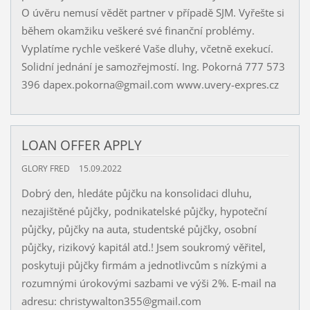
O úvěru nemusí vědět partner v případě SJM. Vyřešte si
během okamžiku veškeré své finanční problémy.
Vyplatíme rychle veškeré Vaše dluhy, včetně exekucí.
Solidní jednání je samozřejmostí. Ing. Pokorná 777 573
396 dapex.pokorna@gmail.com www.uvery-expres.cz
LOAN OFFER APPLY
GLORY FRED
15.09.2022
Dobrý den, hledáte půjčku na konsolidaci dluhu,
nezajištěné půjčky, podnikatelské půjčky, hypoteční
půjčky, půjčky na auta, studentské půjčky, osobní
půjčky, rizikový kapitál atd.! Jsem soukromý věřitel,
poskytuji půjčky firmám a jednotlivcům s nízkými a
rozumnými úrokovými sazbami ve výši 2%. E-mail na
adresu: christywalton355@gmail.com