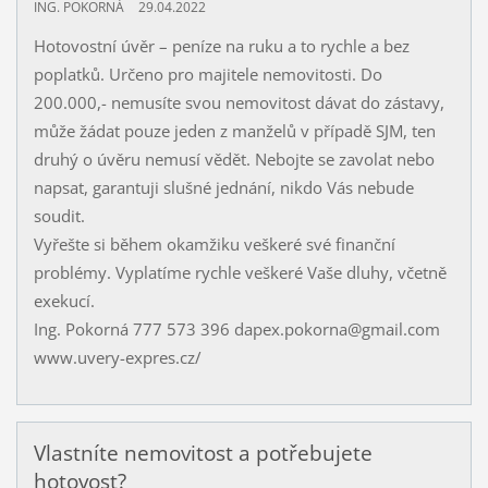
ING. POKORNÁ
29.04.2022
Hotovostní úvěr – peníze na ruku a to rychle a bez
poplatků. Určeno pro majitele nemovitosti. Do
200.000,- nemusíte svou nemovitost dávat do zástavy,
může žádat pouze jeden z manželů v případě SJM, ten
druhý o úvěru nemusí vědět. Nebojte se zavolat nebo
napsat, garantuji slušné jednání, nikdo Vás nebude
soudit.
Vyřešte si během okamžiku veškeré své finanční
problémy. Vyplatíme rychle veškeré Vaše dluhy, včetně
exekucí.
Ing. Pokorná 777 573 396 dapex.pokorna@gmail.com
www.uvery-expres.cz/
Vlastníte nemovitost a potřebujete
hotovost?