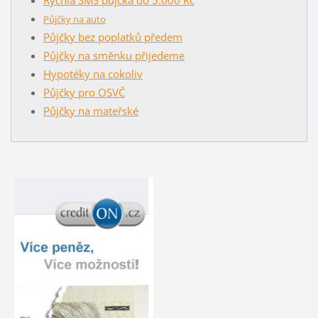
Rychlá SMS půjčka do 5.000 Kč
Půjčky na auto
Půjčky bez poplatků předem
Půjčky na směnku přijedeme
Hypotéky na cokoliv
Půjčky pro OSVČ
Půjčky na mateřské