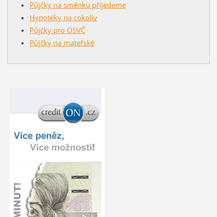
Půjčky na směnku přijedeme
Hypotéky na cokoliv
Půjčky pro OSVČ
Půjčky na mateřské