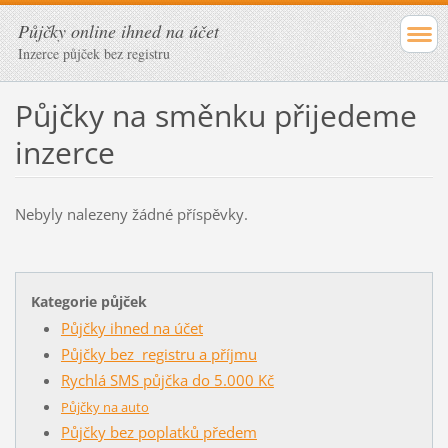
Půjčky online ihned na účet
Inzerce půjček bez registru
Půjčky na směnku přijedeme
inzerce
Nebyly nalezeny žádné příspěvky.
Kategorie půjček
Půjčky ihned na účet
Půjčky bez registru a příjmu
Rychlá SMS půjčka do 5.000 Kč
Půjčky na auto
Půjčky bez poplatků předem